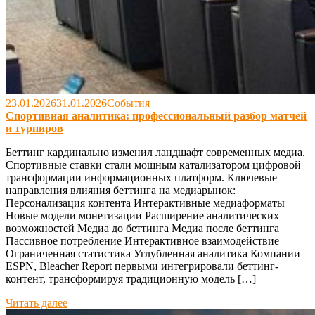
23.01.2026
31.01.2026
События
Спортивная аналитика: профессиональный разбор матчей
и турниров
Беттинг кардинально изменил ландшафт современных медиа.
Спортивные ставки стали мощным катализатором цифровой
трансформации информационных платформ. Ключевые
направления влияния беттинга на медиарынок:
Персонализация контента Интерактивные медиаформаты
Новые модели монетизации Расширение аналитических
возможностей Медиа до беттинга Медиа после беттинга
Пассивное потребление Интерактивное взаимодействие
Ограниченная статистика Углубленная аналитика Компании
ESPN, Bleacher Report первыми интегрировали беттинг-
контент, трансформируя традиционную модель […]
Читать далее